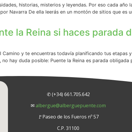
ades, historias, misterios y leyendas. Por eso cada año la
 por Navarra De ella leerás en un montón de sitios que es
ente la Reina si haces parada 
Camino y te encuentras todavía planificando tus etapas y 
 no hay duda posible: Puente la Reina es parada obligada 
✆ (+34) 661.705.642
✉
albergue@alberguepuente.com
🚩Paseo de los Fueros nº 57
C.P. 31100